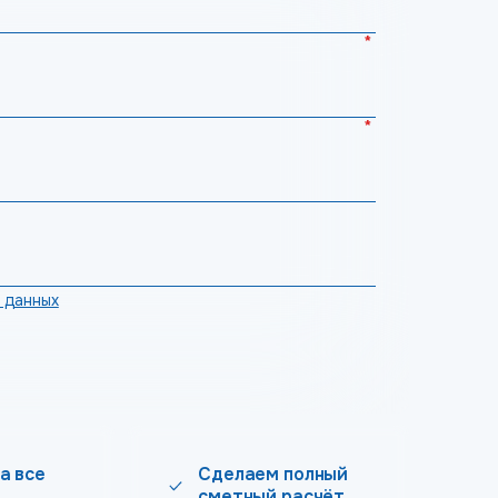
*
*
 данных
а все
Сделаем полный
сметный расчёт