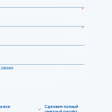
*
*
 данных
а все
Сделаем полный
сметный расчёт