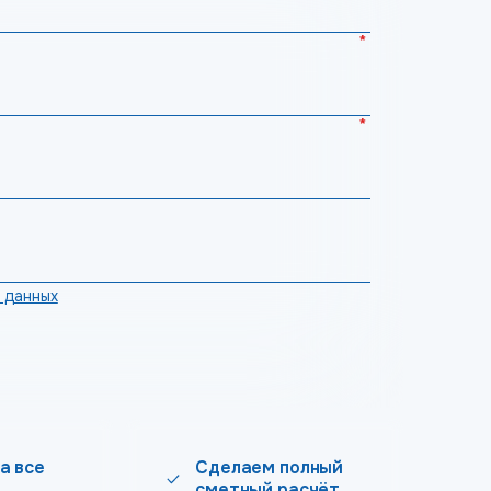
*
*
 данных
а все
Сделаем полный
сметный расчёт