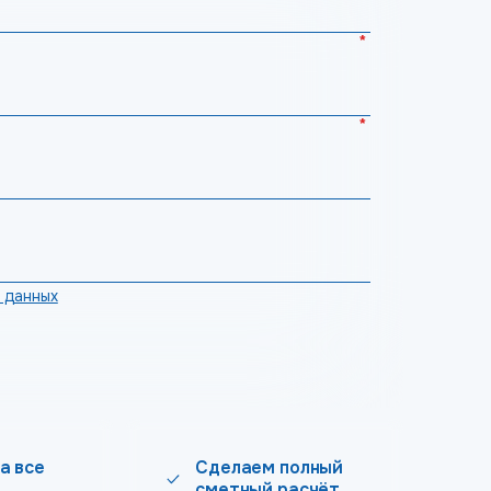
*
*
 данных
а все
Сделаем полный
сметный расчёт