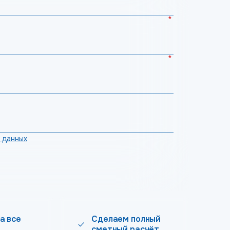
*
*
 данных
а все
Сделаем полный
сметный расчёт