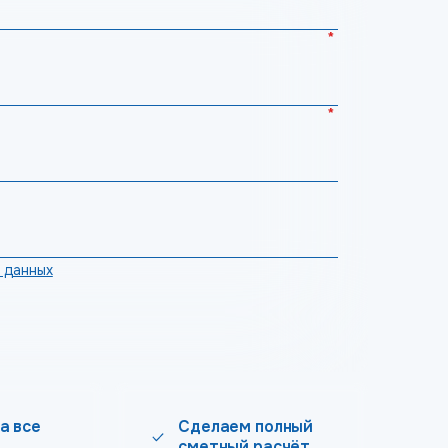
*
*
 данных
а все
Сделаем полный
сметный расчёт