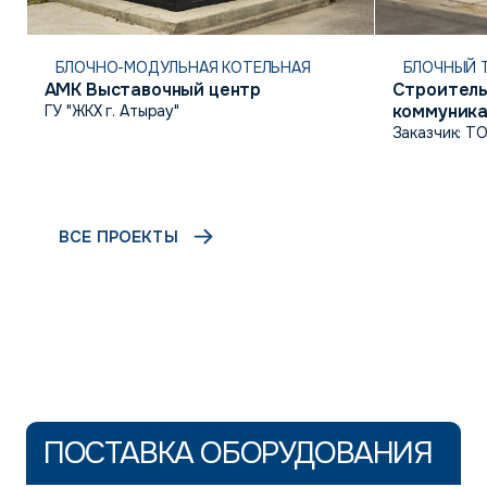
БЛОЧНО-МОДУЛЬНАЯ КОТЕЛЬНАЯ
БЛОЧНЫЙ 
АМК Выставочный центр
Строитель
коммуника
ГУ "ЖКХ г. Атырау"
инфраструк
Заказчик: Т
г. Атырау
ВСЕ ПРОЕКТЫ
ПОСТАВКА ОБОРУДОВАНИЯ