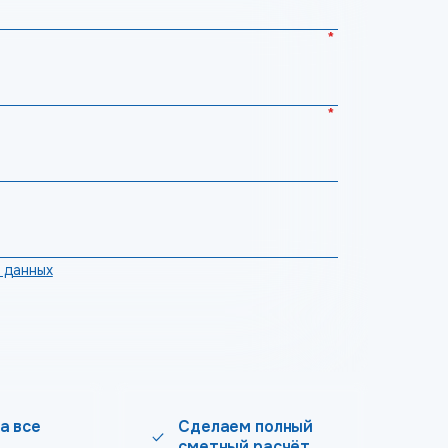
*
*
 данных
а все
Сделаем полный
сметный расчёт